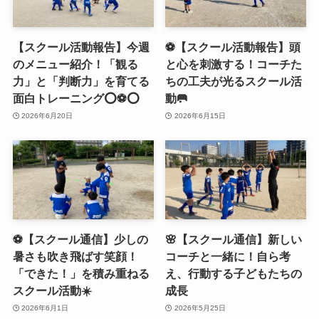
【スクール活動報告】今週
⚽️【スクール活動報告】頭
のメニュー紹介！「観る
と心を刺激する！コーチた
力」と「判断力」を育てる
ちの工夫が光るスクール活
面白トレーニング⭕️⚽️⭕️
動🥅
2026年6月20日
2026年6月15日
⚽️【スクール通信】少しの
🌸【スクール通信】新しい
暑さも吹き飛ばす笑顔！
コーチと一緒に！自ら考
「できた！」を積み重ねる
え、行動する子どもたちの
スクール活動☀️
成長
2026年6月1日
2026年5月25日