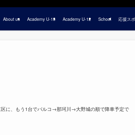
About us
Academy U-15
Academy U-12
School
応援ス
東区に、もう1台でバルコ→那珂川→大野城の順で降車予定で