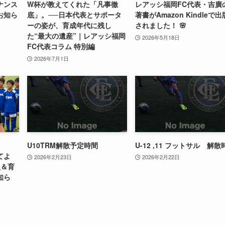
ナンス
W杯が教えてくれた「凡事徹
レアッシ福岡FC代表・吉廣
お知ら
底」。──日本代表とサポータ
著書がAmazon Kindleで出
ーの姿が、育成年代に残し
されました！ 🌸
た“最大の遺産”｜レアッシ福岡
2026年5月18日
FC代表コラム 特別編
2026年7月1日
U10TRM解散予定時間
U-12 ,11 フットサル 解散
てよ
2026年2月23日
2026年2月22日
員＆育
知ら