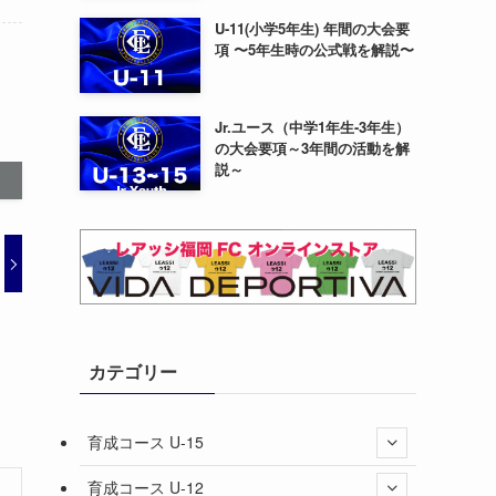
U-11(小学5年生) 年間の大会要
項 〜5年生時の公式戦を解説〜
Jr.ユース（中学1年生-3年生）
の大会要項～3年間の活動を解
説～
カテゴリー
育成コース U-15
育成コース U-12