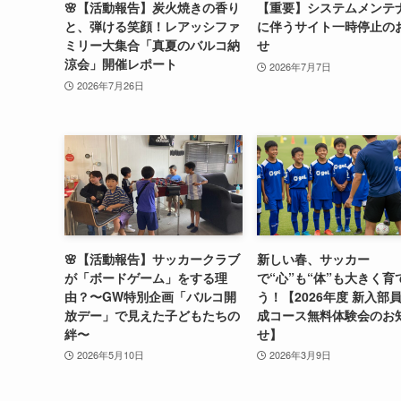
🌸【活動報告】炭火焼きの香り
【重要】システムメンテ
と、弾ける笑顔！レアッシファ
に伴うサイト一時停止の
ミリー大集合「真夏のバルコ納
せ
涼会」開催レポート
2026年7月7日
2026年7月26日
🌸【活動報告】サッカークラブ
新しい春、サッカー
が「ボードゲーム」をする理
で“心”も“体”も大きく育
由？〜GW特別企画「バルコ開
う！【2026年度 新入部
放デー」で見えた子どもたちの
成コース無料体験会のお
絆〜
せ】
2026年5月10日
2026年3月9日