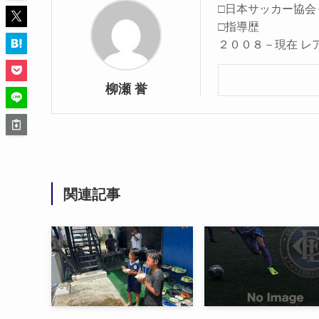
□日本サッカー協会
□指導歴
２００８－現在 レ
柳瀬 誉
関連記事