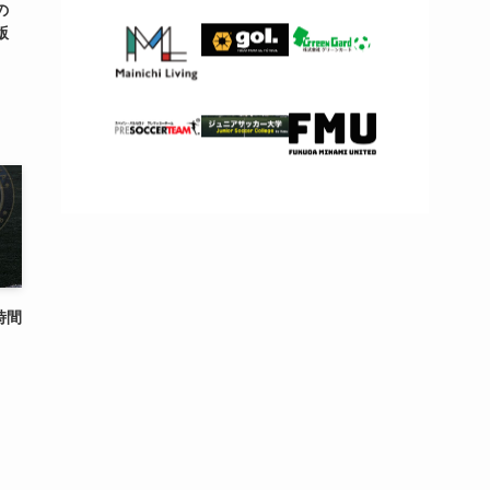
の
版
時間