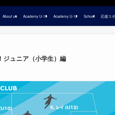
About us
Academy U-15
Academy U-12
School
応援ス
0！ジュニア（小学生）編