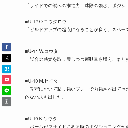
「サイドでの縦への推進力、球際の強さ、ポジ
■U-12 O.コウタロウ
「ビルドアップの起点になることが多く、スペ
■U-11 W.コウタ
「試合の感覚を取り戻しつつ運動量も増え、また
■U-10 M.セイタ
「攻守において粘り強いプレーで力強さが出てき
的なパスも出した。」
■U-10 K.ソウタ
「ボールが逆サイドにある時のポジショニングが