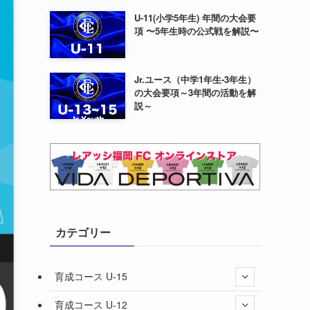
U-11(小学5年生) 年間の大会要
項 〜5年生時の公式戦を解説〜
Jr.ユース（中学1年生-3年生）
の大会要項～3年間の活動を解
説～
カテゴリー
育成コース U-15
育成コース U-12