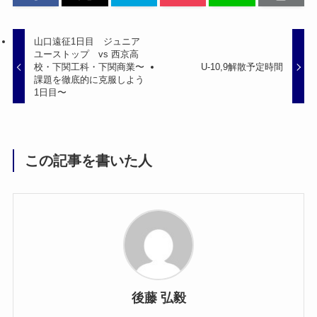
山口遠征1日目 ジュニア
ユーストップ vs 西京高
校・下関工科・下関商業〜
U-10,9解散予定時間
課題を徹底的に克服しよう
1日目〜
この記事を書いた人
後藤 弘毅