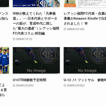
ナンス
W杯が教えてくれた「凡事徹
レアッシ福岡FC代表・吉廣
お知ら
底」。──日本代表とサポータ
著書がAmazon Kindleで出
ーの姿が、育成年代に残し
されました！ 🌸
た“最大の遺産”｜レアッシ福岡
2026年5月18日
FC代表コラム 特別編
2026年7月1日
U10TRM解散予定時間
U-12 ,11 フットサル 解散
てよ
2026年2月23日
2026年2月22日
員＆育
知ら