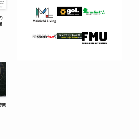
の
版
時間