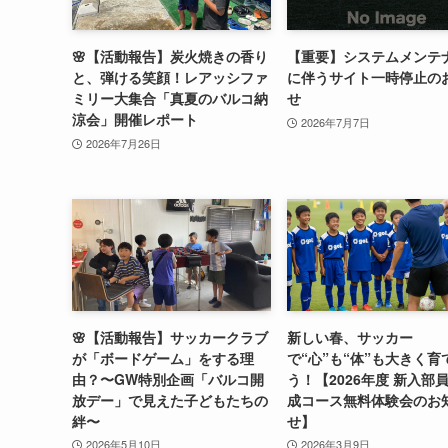
🌸【活動報告】炭火焼きの香り
【重要】システムメンテ
と、弾ける笑顔！レアッシファ
に伴うサイト一時停止の
ミリー大集合「真夏のバルコ納
せ
涼会」開催レポート
2026年7月7日
2026年7月26日
🌸【活動報告】サッカークラブ
新しい春、サッカー
が「ボードゲーム」をする理
で“心”も“体”も大きく育
由？〜GW特別企画「バルコ開
う！【2026年度 新入部
放デー」で見えた子どもたちの
成コース無料体験会のお
絆〜
せ】
2026年5月10日
2026年3月9日