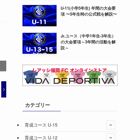
U-11(小学5年生) 年間の大会要
項 〜5年生時の公式戦を解説〜
Jr.ユース（中学1年生-3年生）
の大会要項～3年間の活動を解
説～
カテゴリー
育成コース U-15
育成コース U-12