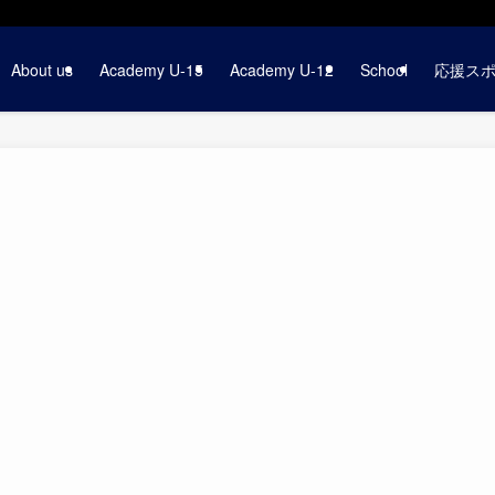
About us
Academy U-15
Academy U-12
School
応援ス