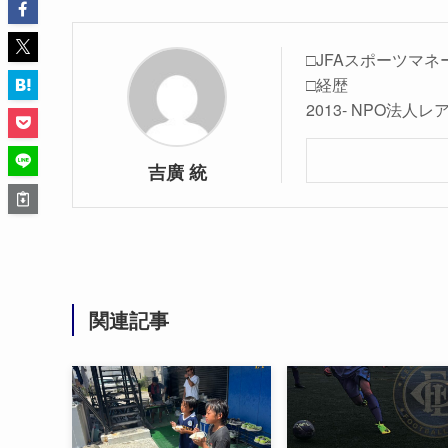
□JFAスポーツマネ
□経歴
2013- NPO法
吉廣 統
関連記事