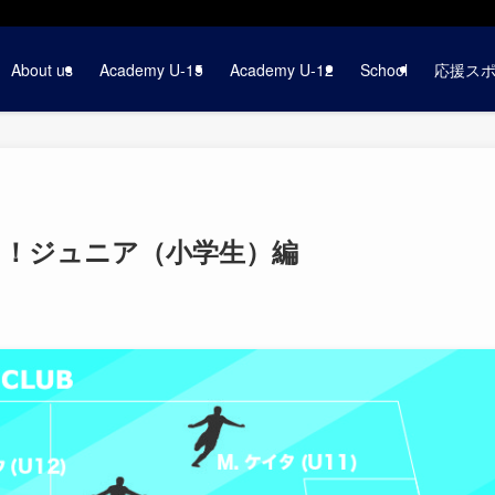
About us
Academy U-15
Academy U-12
School
応援ス
21！ジュニア（小学生）編