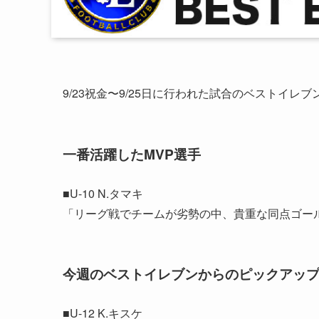
9/23祝金〜9/25日に行われた試合のベストイレ
一番活躍したMVP選手
■U-10 N.タマキ
「リーグ戦でチームが劣勢の中、貴重な同点ゴ
今週のベストイレブンからのピックアッ
■U-12 K.キスケ