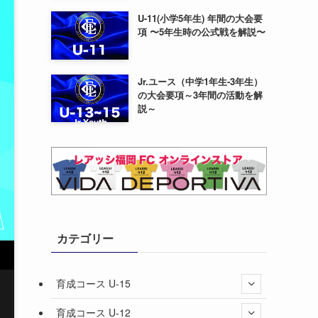
U-11(小学5年生) 年間の大会要
項 〜5年生時の公式戦を解説〜
Jr.ユース（中学1年生-3年生）
の大会要項～3年間の活動を解
説～
カテゴリー
育成コース U-15
育成コース U-12