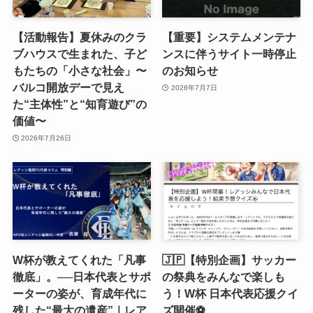
【活動報告】夏休みのクラ
【重要】システムメンテナ
ブハウスで生まれた、子ど
ンスに伴うサイト一時停止
もたちの「小さな社会」〜
のお知らせ
バルコ開放デーで見え
2026年7月7日
た“主体性”と“知育遊び”の
価値〜
2026年7月26日
W杯が教えてくれた「凡事
🇯🇵【特別企画】サッカー
徹底」。──日本代表とサポ
の祭典をみんなで楽しも
ーターの姿が、育成年代に
う！W杯 日本代表応援クイ
残した“最大の遺産”｜レア
ズ開催⚽️