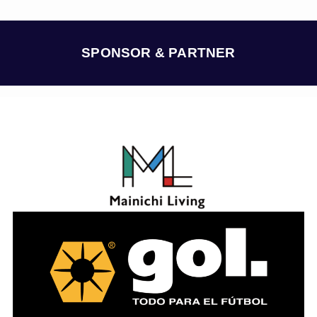
カ
イ
ブ
SPONSOR & PARTNER