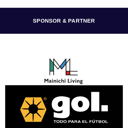
カ
イ
ブ
SPONSOR & PARTNER