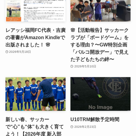
レアッシ福岡FC代表・吉廣
🌸【活動報告】サッカーク
の著書がAmazon Kindleで
ラブが「ボードゲーム」を
出版されました！ 🌸
する理由？〜GW特別企画
「バルコ開放デー」で見え
2026年5月18日
た子どもたちの絆〜
2026年5月10日
新しい春、サッカー
U10TRM解散予定時間
で“心”も“体”も大きく育て
2026年2月23日
よう！【2026年度 新入部