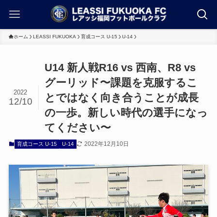
ホーム
LEASSI FUKUOKA
育成コース U-15
U-14
U14 新人戦R16 vs 西南、R8 vs
グーリッド〜課題を克服するこ
2022
とではなく向き合うことが成長
12/10
の一歩。新しい時代の選手になっ
てください〜
2022年12月10日
育成コース U-15
U-14