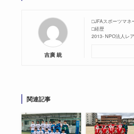
□JFAスポーツマネ
□経歴
2013- NPO法
吉廣 統
関連記事