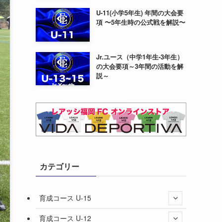
U-11(小学5年生) 年間の大会要
項 〜5年生時の公式戦を解説〜
Jr.ユース（中学1年生-3年生）
の大会要項～3年間の活動を解
説～
カテゴリー
育成コース U-15
育成コース U-12