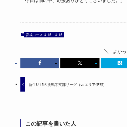
今日は雨の中、応援ありがとうございました。」
育成コース U-15
U-15
よかっ
新生U-15の挑戦⑦支部リーグ（vsエリア伊都）
この記事を書いた人