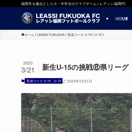
福岡市を拠点とした小・中学生のクラブチーム | レアッシ福岡FC
HOME
ホーム
LEASSI FUKUOKA
育成コース U-15
U-15
2023
新生U-15の挑戦⑧県リーグ
3/21
育成コース U-15
U-15
2023年3月21日