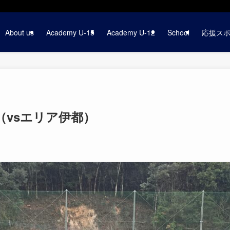
About us
Academy U-15
Academy U-12
School
応援ス
（vsエリア伊都）