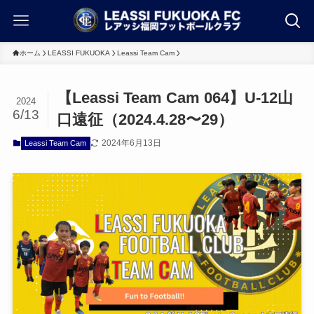
ホーム
LEASSI FUKUOKA
Leassi Team Cam
【Leassi Team Cam 064】U-12山
2024
6/13
口遠征（2024.4.28〜29）
2024年6月13日
Leassi Team Cam