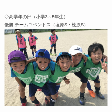
◇高学年の部（小学3～5年生）
優勝:チームユベントス（塩原S・桧原S）