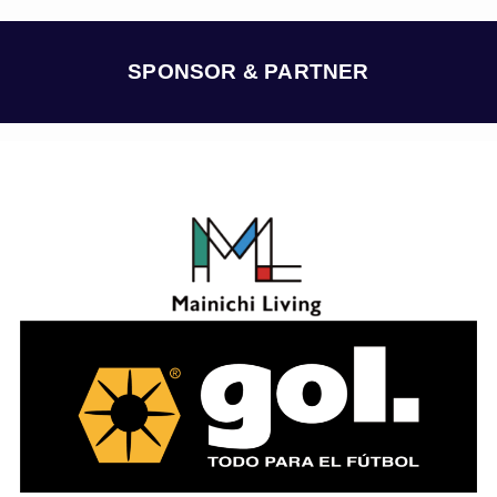
カ
イ
ブ
SPONSOR & PARTNER