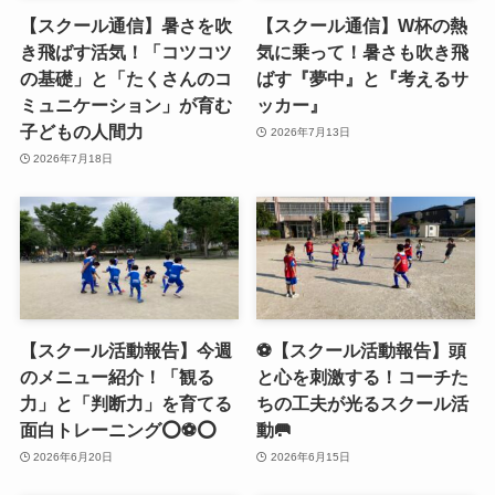
【スクール通信】暑さを吹
【スクール通信】W杯の熱
き飛ばす活気！「コツコツ
気に乗って！暑さも吹き飛
の基礎」と「たくさんのコ
ばす『夢中』と『考えるサ
ミュニケーション」が育む
ッカー』
子どもの人間力
2026年7月13日
2026年7月18日
【スクール活動報告】今週
⚽️【スクール活動報告】頭
のメニュー紹介！「観る
と心を刺激する！コーチた
力」と「判断力」を育てる
ちの工夫が光るスクール活
面白トレーニング⭕️⚽️⭕️
動🥅
2026年6月20日
2026年6月15日