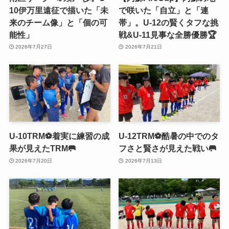
10伊万里遠征で描いた「未
で咲いた「自立」と「連
来のチーム像」と「個の可
帯」。U-12の賢くタフな挑
能性」
戦&U-11見事な全勝優勝🏆
2026年7月27日
2026年7月21日
U-10TRM⚽️着実に練習の成
U-12TRM⚽️酷暑の中でのタ
果が見えたTRM🥅
フさと賢さが見えた戦い🥅
2026年7月20日
2026年7月13日