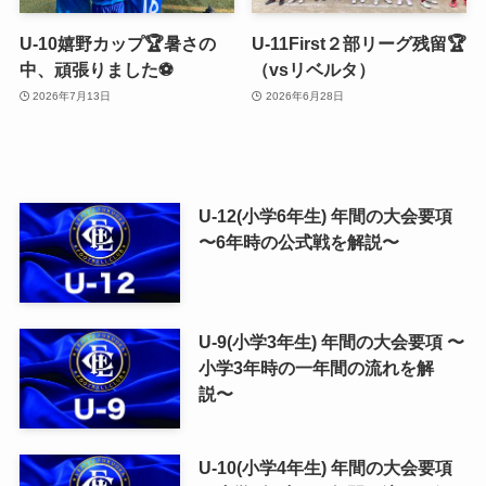
U-10嬉野カップ🏆暑さの
U-11First２部リーグ残留🏆
中、頑張りました⚽️
（vsリベルタ）
2026年7月13日
2026年6月28日
U-12(小学6年生) 年間の大会要項
〜6年時の公式戦を解説〜
U-9(小学3年生) 年間の大会要項 〜
小学3年時の一年間の流れを解
説〜
U-10(小学4年生) 年間の大会要項