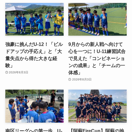
強豪に挑んだU-12！「ビル
9月からの新人戦へ向けて
ドアップの手応え」と「大
心を一つに！U-11練習試合
量失点から得た大きな経
で見えた「コンビネーショ
験」
ンの成果」と「チームの一
体感」
2026年8月3日
2026年8月3日
南区リーグへの第一歩。U-
【阿蘇FireCup】阿蘇の地