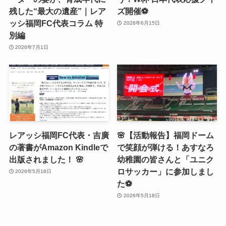
残した“最大の遺産”｜レア
ズ開催⚽️
ッシ福岡FC代表コラム 特
2026年6月15日
別編
2026年7月1日
レアッシ福岡FC代表・吉廣
🌸【活動報告】福岡ドーム
の著書がAmazon Kindleで
で笑顔が弾ける！あすなろ
出版されました！ 🌸
幼稚園の皆さんと「ユニク
ロサッカー」に参加しまし
2026年5月18日
た⚽️
2026年5月18日