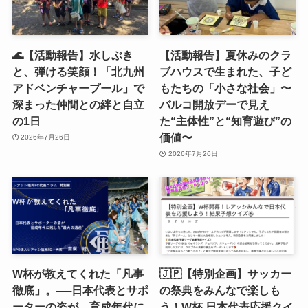
🌊【活動報告】水しぶき
【活動報告】夏休みのクラ
と、弾ける笑顔！「北九州
ブハウスで生まれた、子ど
アドベンチャープール」で
もたちの「小さな社会」〜
深まった仲間との絆と自立
バルコ開放デーで見え
の1日
た“主体性”と“知育遊び”の
価値〜
2026年7月26日
2026年7月26日
W杯が教えてくれた「凡事
🇯🇵【特別企画】サッカー
徹底」。──日本代表とサポ
の祭典をみんなで楽しも
ーターの姿が、育成年代に
う！W杯 日本代表応援クイ