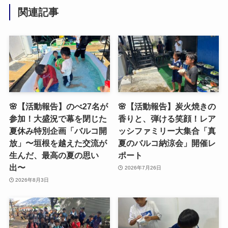
関連記事
🌸【活動報告】のべ27名が
🌸【活動報告】炭火焼きの
参加！大盛況で幕を閉じた
香りと、弾ける笑顔！レア
夏休み特別企画「バルコ開
ッシファミリー大集合「真
放」〜垣根を越えた交流が
夏のバルコ納涼会」開催レ
生んだ、最高の夏の思い
ポート
出〜
2026年7月26日
2026年8月3日