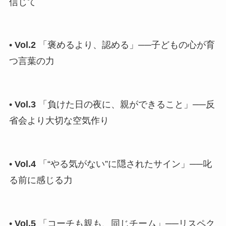
信じて
•
Vol.2
「褒めるより、認める」──子どもの心が育
つ言葉の力
•
Vol.3
「負けた日の夜に、親ができること」──反
省会より大切な空気作り
•
Vol.4
「“やる気がない”に隠されたサイン」──叱
る前に感じる力
•
Vol.5
「コーチも親も、同じチーム」──リスペク