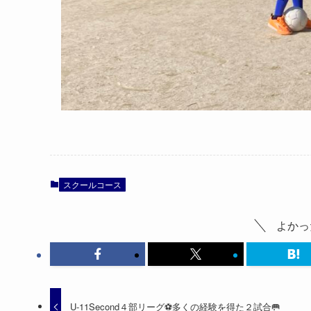
スクールコース
よかっ
U-11Second４部リーグ⚽️多くの経験を得た２試合🥅