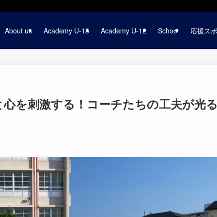
About us
Academy U-15
Academy U-12
School
応援ス
頭と心を刺激する！コーチたちの工夫が光