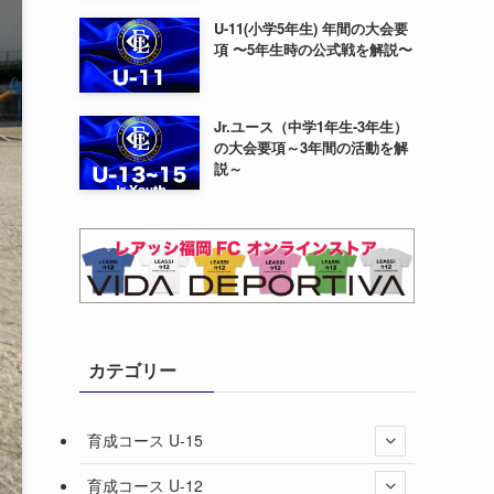
U-11(小学5年生) 年間の大会要
項 〜5年生時の公式戦を解説〜
Jr.ユース（中学1年生-3年生）
の大会要項～3年間の活動を解
説～
カテゴリー
育成コース U-15
育成コース U-12