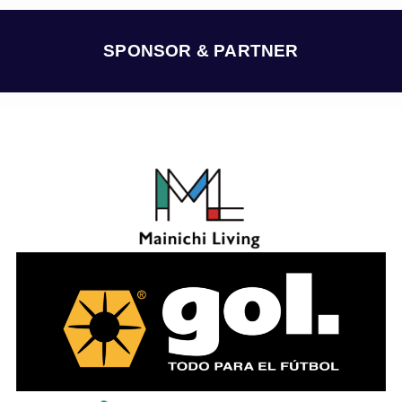
イ
ブ
SPONSOR & PARTNER