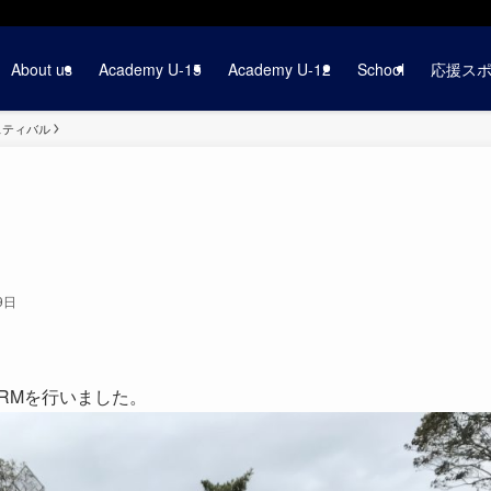
About us
Academy U-15
Academy U-12
School
応援ス
ェスティバル
9日
RMを行いました。