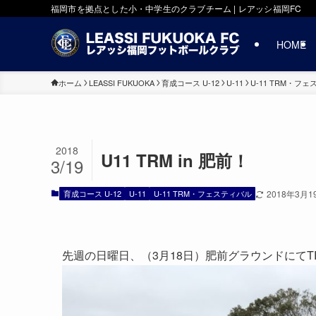
福岡市を拠点とした小・中学生のクラブチーム | レアッシ福岡FC
HOME
ホーム
LEASSI FUKUOKA
育成コース U-12
U-11
U-11 TRM・フ
2018
U11 TRM in 肥前！
3/19
育成コース U-12
U-11
U-11 TRM・フェスティバル
2018年3月1
先週の日曜日、（3月18日）肥前グラウンドにてT