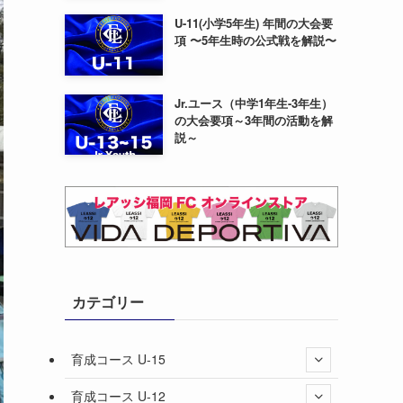
U-11(小学5年生) 年間の大会要
項 〜5年生時の公式戦を解説〜
Jr.ユース（中学1年生-3年生）
の大会要項～3年間の活動を解
説～
カテゴリー
育成コース U-15
育成コース U-12