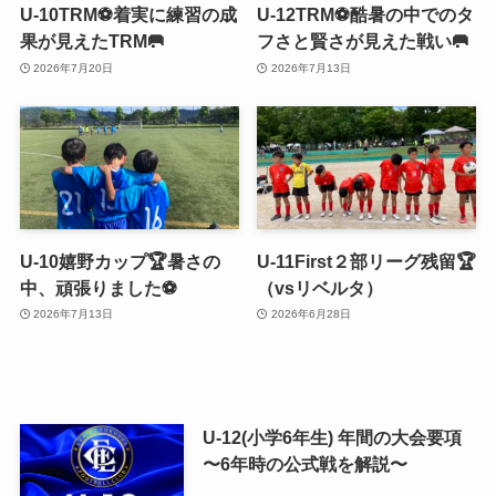
U-10TRM⚽️着実に練習の成
U-12TRM⚽️酷暑の中でのタ
果が見えたTRM🥅
フさと賢さが見えた戦い🥅
2026年7月20日
2026年7月13日
U-10嬉野カップ🏆暑さの
U-11First２部リーグ残留🏆
中、頑張りました⚽️
（vsリベルタ）
2026年7月13日
2026年6月28日
U-12(小学6年生) 年間の大会要項
〜6年時の公式戦を解説〜