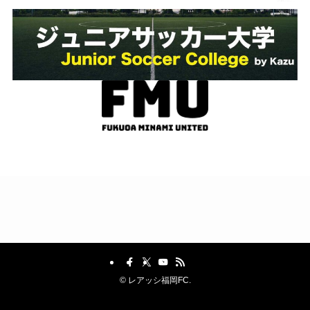
©
レアッシ福岡FC.