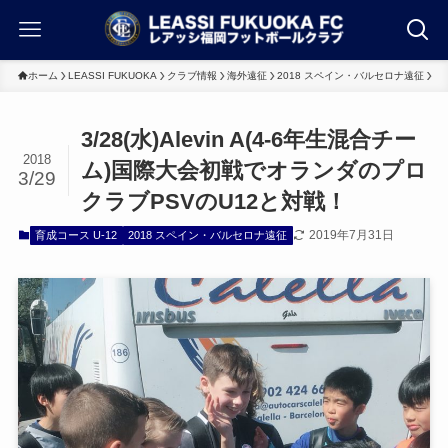
ホーム
LEASSI FUKUOKA
クラブ情報
海外遠征
2018 スペイン・バルセロナ遠征
3/28(水)Alevin A(4-6年生混合チー
2018
ム)国際大会初戦でオランダのプロ
3/29
クラブPSVのU12と対戦！
2019年7月31日
育成コース U-12
2018 スペイン・バルセロナ遠征