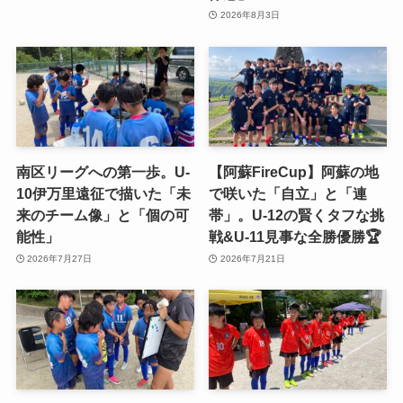
2026年8月3日
南区リーグへの第一歩。U-
【阿蘇FireCup】阿蘇の地
10伊万里遠征で描いた「未
で咲いた「自立」と「連
来のチーム像」と「個の可
帯」。U-12の賢くタフな挑
能性」
戦&U-11見事な全勝優勝🏆
2026年7月27日
2026年7月21日