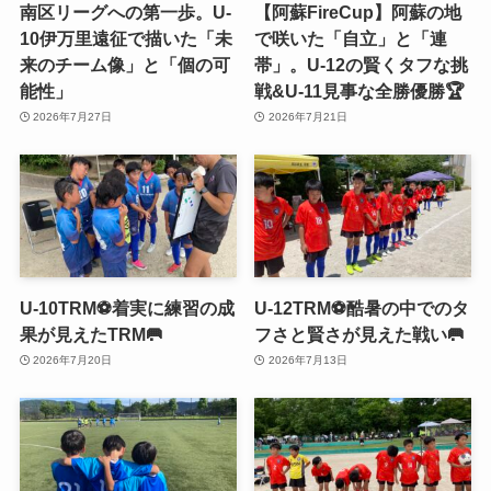
南区リーグへの第一歩。U-
【阿蘇FireCup】阿蘇の地
10伊万里遠征で描いた「未
で咲いた「自立」と「連
来のチーム像」と「個の可
帯」。U-12の賢くタフな挑
能性」
戦&U-11見事な全勝優勝🏆
2026年7月27日
2026年7月21日
U-10TRM⚽️着実に練習の成
U-12TRM⚽️酷暑の中でのタ
果が見えたTRM🥅
フさと賢さが見えた戦い🥅
2026年7月20日
2026年7月13日