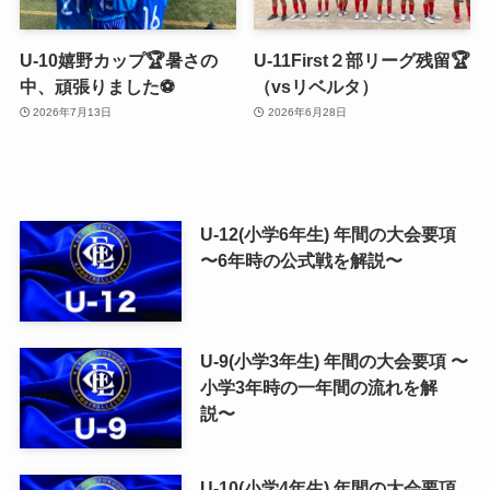
U-10嬉野カップ🏆暑さの
U-11First２部リーグ残留🏆
中、頑張りました⚽️
（vsリベルタ）
2026年7月13日
2026年6月28日
U-12(小学6年生) 年間の大会要項
〜6年時の公式戦を解説〜
U-9(小学3年生) 年間の大会要項 〜
小学3年時の一年間の流れを解
説〜
U-10(小学4年生) 年間の大会要項