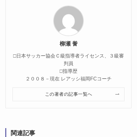
柳瀬 誉
□日本サッカー協会Ｃ級指導者ライセンス、３級審
判員
□指導歴
２００８－現在 レアッシ福岡FCコーチ
この著者の記事一覧へ
関連記事