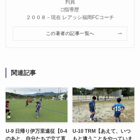
判員
□指導歴
２００８－現在 レアッシ福岡FCコーチ
この著者の記事一覧へ
関連記事
U-9 日帰り伊万里遠征【0-4
U-10 TRM【あえて、いつ
のあと、自分たちで立て直
もと違うことをやっていま