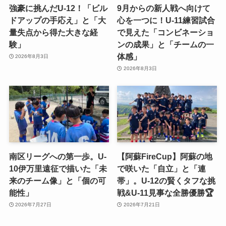
強豪に挑んだU-12！「ビル
9月からの新人戦へ向けて
ドアップの手応え」と「大
心を一つに！U-11練習試合
量失点から得た大きな経
で見えた「コンビネーショ
験」
ンの成果」と「チームの一
体感」
2026年8月3日
2026年8月3日
南区リーグへの第一歩。U-
【阿蘇FireCup】阿蘇の地
10伊万里遠征で描いた「未
で咲いた「自立」と「連
来のチーム像」と「個の可
帯」。U-12の賢くタフな挑
能性」
戦&U-11見事な全勝優勝🏆
2026年7月27日
2026年7月21日