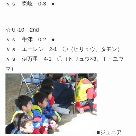
ｖｓ 壱岐 0-3 ●
☆Ｕ-10 2nd
ｖｓ 牛津 0-2 ●
ｖｓ エーレン 2-1 〇（ヒリュウ、タモン）
ｖｓ 伊万里 4-1 〇（ヒリュウ×3、Ｔ・ユウ
マ）
■ジュニア