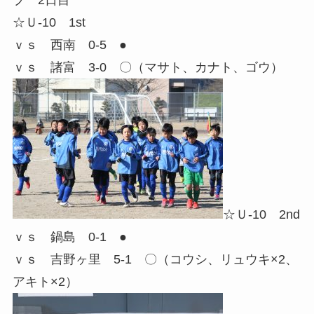
☆Ｕ-10 1st
ｖｓ 西南 0-5 ●
ｖｓ 諸富 3-0 〇（マサト、カナト、ゴウ）
☆Ｕ-10 2nd
ｖｓ 鍋島 0-1 ●
ｖｓ 吉野ヶ里 5-1 〇（コウシ、リュウキ×2、
アキト×2）