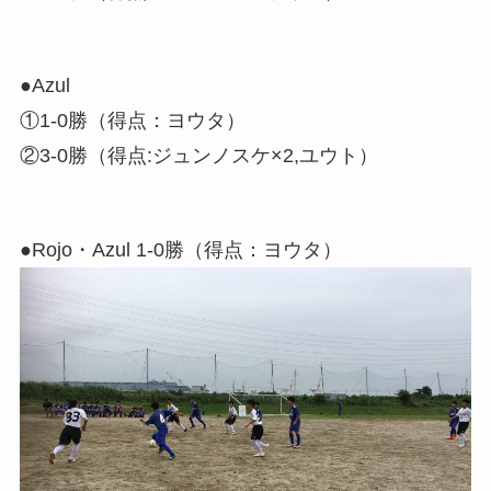
●Azul
①1-0勝（得点：ヨウタ）
②3-0勝（得点:ジュンノスケ×2,ユウト）
●Rojo・Azul 1-0勝（得点：ヨウタ）