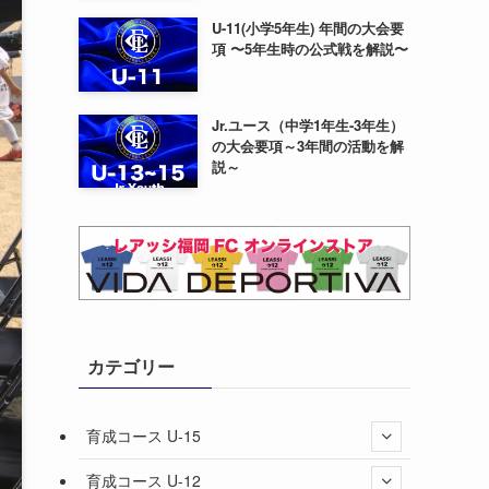
U-11(小学5年生) 年間の大会要
項 〜5年生時の公式戦を解説〜
Jr.ユース（中学1年生-3年生）
の大会要項～3年間の活動を解
説～
カテゴリー
育成コース U-15
育成コース U-12