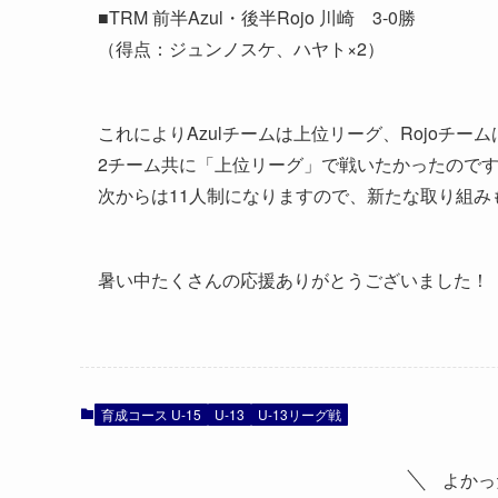
■TRM 前半Azul・後半Rojo 川崎 3-0勝
（得点：ジュンノスケ、ハヤト×2）
これによりAzulチームは上位リーグ、Rojoチ
2チーム共に「上位リーグ」で戦いたかったので
次からは11人制になりますので、新たな取り組
暑い中たくさんの応援ありがとうございました！
育成コース U-15
U-13
U-13リーグ戦
よかっ