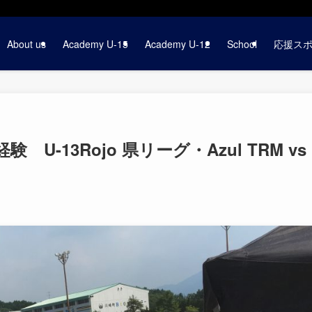
About us
Academy U-15
Academy U-12
School
応援ス
-13Rojo 県リーグ・Azul TRM vs