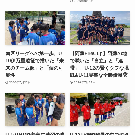
2026年8月3日
南区リーグへの第一歩。U-
【阿蘇FireCup】阿蘇の地
10伊万里遠征で描いた「未
で咲いた「自立」と「連
来のチーム像」と「個の可
帯」。U-12の賢くタフな挑
能性」
戦&U-11見事な全勝優勝🏆
2026年7月27日
2026年7月21日
U-10TRM⚽️着実に練習の成
U-12TRM⚽️酷暑の中でのタ