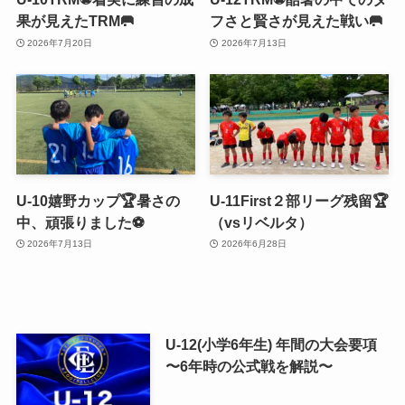
果が見えたTRM🥅
フさと賢さが見えた戦い🥅
2026年7月20日
2026年7月13日
U-10嬉野カップ🏆暑さの
U-11First２部リーグ残留🏆
中、頑張りました⚽️
（vsリベルタ）
2026年7月13日
2026年6月28日
U-12(小学6年生) 年間の大会要項
〜6年時の公式戦を解説〜