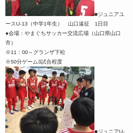
■ジュニアユ
ースU-13（中学1年生） 山口遠征 1日目
●会場：やまぐちサッカー交流広場（山口県山口
市）
※11：00～グランザ下松
※50分ゲーム3試合程度
■ジュニアU-