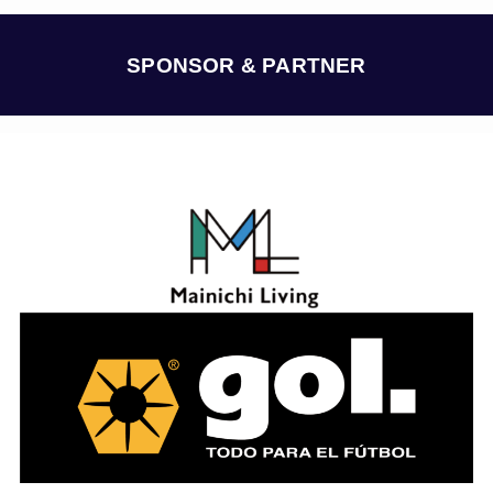
カ
イ
ブ
SPONSOR & PARTNER