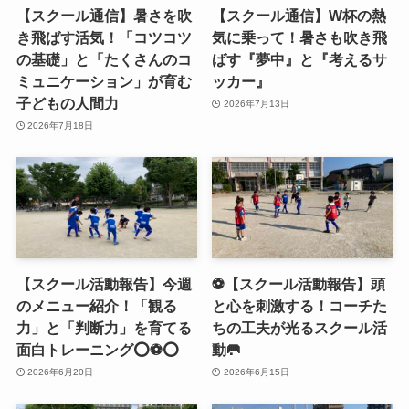
【スクール通信】暑さを吹
【スクール通信】W杯の熱
き飛ばす活気！「コツコツ
気に乗って！暑さも吹き飛
の基礎」と「たくさんのコ
ばす『夢中』と『考えるサ
ミュニケーション」が育む
ッカー』
子どもの人間力
2026年7月13日
2026年7月18日
【スクール活動報告】今週
⚽️【スクール活動報告】頭
のメニュー紹介！「観る
と心を刺激する！コーチた
力」と「判断力」を育てる
ちの工夫が光るスクール活
面白トレーニング⭕️⚽️⭕️
動🥅
2026年6月20日
2026年6月15日