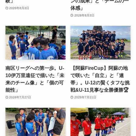
験」
ンの成果」と「チームの一
体感」
2026年8月3日
2026年8月3日
南区リーグへの第一歩。U-
【阿蘇FireCup】阿蘇の地
10伊万里遠征で描いた「未
で咲いた「自立」と「連
来のチーム像」と「個の可
帯」。U-12の賢くタフな挑
能性」
戦&U-11見事な全勝優勝🏆
2026年7月27日
2026年7月21日