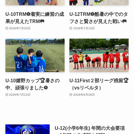
U-10TRM⚽️着実に練習の成
U-12TRM⚽️酷暑の中でのタ
果が見えたTRM🥅
フさと賢さが見えた戦い🥅
2026年7月20日
2026年7月13日
U-10嬉野カップ🏆暑さの
U-11First２部リーグ残留🏆
中、頑張りました⚽️
（vsリベルタ）
2026年7月13日
2026年6月28日
U-12(小学6年生) 年間の大会要項