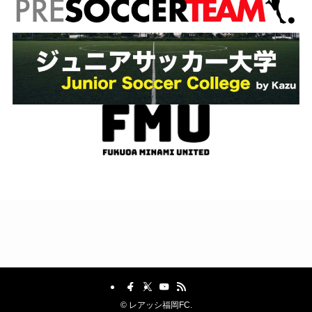
©
レアッシ福岡FC.