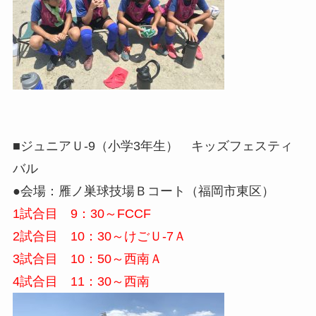
■ジュニアＵ-9（小学3年生） キッズフェスティ
バル
●会場：雁ノ巣球技場Ｂコート（福岡市東区）
1試合目 9：30～FCCF
2試合目 10：30～けごＵ-7Ａ
3試合目 10：50～西南Ａ
4試合目 11：30～西南