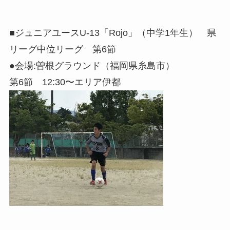
■ジュニアユースU-13「Rojo」（中学1年生） 県
リーグ中位リーグ 第6節
●会場:曽根グラウンド（福岡県糸島市）
第6節 12:30〜エリア伊都