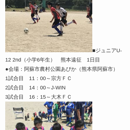
■ジュニアU-
12 2nd（小学6年生） 熊本遠征 1日目
●会場：阿蘇市農村公園あぴか（熊本県阿蘇市）
1試合目 11：00～宗方ＦＣ
2試合目 14：00～J-WIN
3試合目 16：15～大木ＦＣ