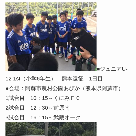
■ジュニアU-
12 1st（小学6年生） 熊本遠征 1日目
●会場：阿蘇市農村公園あぴか（熊本県阿蘇市）
1試合目 10：15～くにみＦＣ
2試合目 12：30～前原南
3試合目 16：15～武蔵オーク