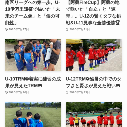
南区リーグへの第一歩。U-
【阿蘇FireCup】阿蘇の地
10伊万里遠征で描いた「未
で咲いた「自立」と「連
来のチーム像」と「個の可
帯」。U-12の賢くタフな挑
能性」
戦&U-11見事な全勝優勝🏆
2026年7月27日
2026年7月21日
U-10TRM⚽️着実に練習の成
U-12TRM⚽️酷暑の中でのタ
果が見えたTRM🥅
フさと賢さが見えた戦い🥅
2026年7月20日
2026年7月13日