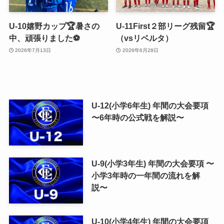
U-10嬉野カップ🏆暑さの
U-11First２部リーグ残留🏆
中、頑張りました⚽️
（vsリベルタ）
2026年7月13日
2026年6月28日
U-12(小学6年生) 年間の大会要項
〜6年時の公式戦を解説〜
U-9(小学3年生) 年間の大会要項 〜
小学3年時の一年間の流れを解
説〜
U-10(小学4年生) 年間の大会要項