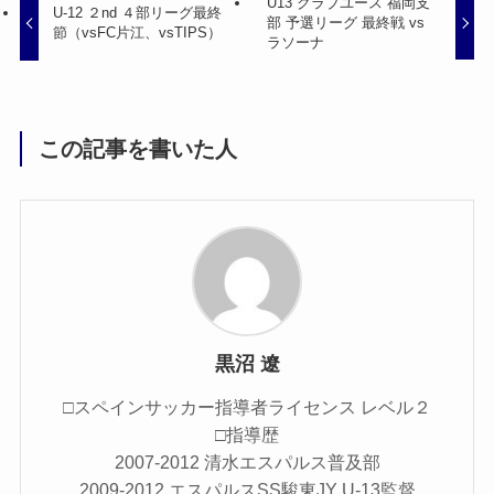
U13 クラブユース 福岡支
U-12 ２nd ４部リーグ最終
部 予選リーグ 最終戦 vs
節（vsFC片江、vsTIPS）
ラソーナ
この記事を書いた人
黒沼 遼
□スペインサッカー指導者ライセンス レベル２
□指導歴
2007-2012 清水エスパルス普及部
2009-2012 エスパルスSS駿東JY U-13監督