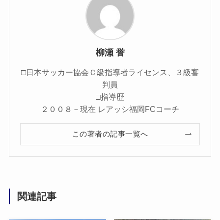
柳瀬 誉
□日本サッカー協会Ｃ級指導者ライセンス、３級審
判員
□指導歴
２００８－現在 レアッシ福岡FCコーチ
この著者の記事一覧へ
関連記事