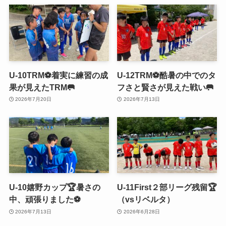
U-10TRM⚽️着実に練習の成
U-12TRM⚽️酷暑の中でのタ
果が見えたTRM🥅
フさと賢さが見えた戦い🥅
2026年7月20日
2026年7月13日
U-10嬉野カップ🏆暑さの
U-11First２部リーグ残留🏆
中、頑張りました⚽️
（vsリベルタ）
2026年7月13日
2026年6月28日