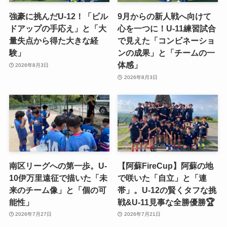
強豪に挑んだU-12！「ビル
9月からの新人戦へ向けて
ドアップの手応え」と「大
心を一つに！U-11練習試合
量失点から得た大きな経
で見えた「コンビネーショ
験」
ンの成果」と「チームの一
体感」
2026年8月3日
2026年8月3日
南区リーグへの第一歩。U-
【阿蘇FireCup】阿蘇の地
10伊万里遠征で描いた「未
で咲いた「自立」と「連
来のチーム像」と「個の可
帯」。U-12の賢くタフな挑
能性」
戦&U-11見事な全勝優勝🏆
2026年7月27日
2026年7月21日