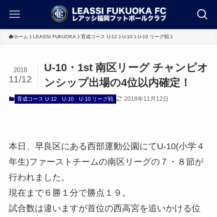
ホーム
LEASSI FUKUOKA
育成コース U-12
U-10
U-10 リーグ戦
U-10・1st 南区リーグ チャンピオ
2018
11/12
ンシップ出場の4位以内確定！
2018年11月12日
育成コース U-12
U-10
U-10 リーグ戦
本日、早良区にある西部運動公園にてU-10(小学４
年生)ファーストチームの南区リーグの７・８節が
行われました。
現在まで６勝１分で勝点１９。
試合数は違いますが首位の西高宮を追いかける位