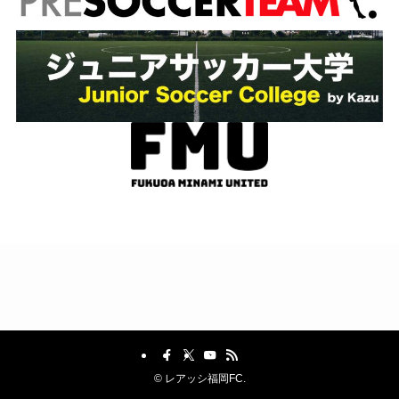
©
レアッシ福岡FC.