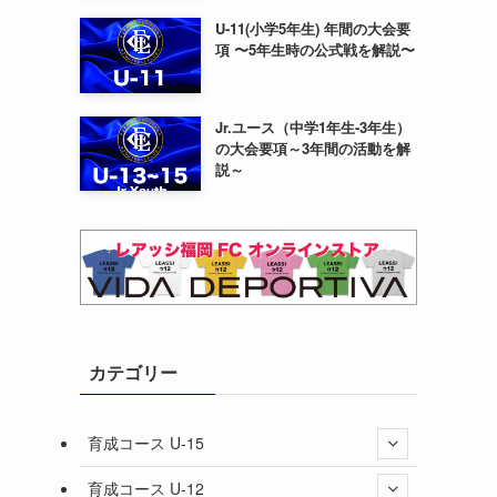
U-11(小学5年生) 年間の大会要
項 〜5年生時の公式戦を解説〜
Jr.ユース（中学1年生-3年生）
の大会要項～3年間の活動を解
説～
カテゴリー
育成コース U-15
育成コース U-12