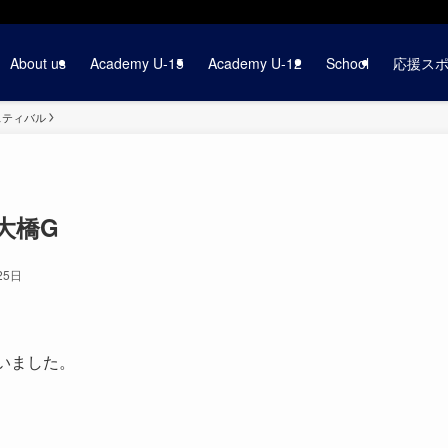
About us
Academy U-15
Academy U-12
School
応援ス
ェスティバル
湾大橋G
25日
行いました。