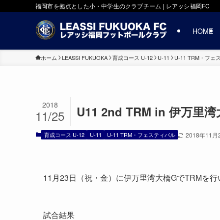
福岡市を拠点とした小・中学生のクラブチーム | レアッシ福岡FC
HOME
ホーム
LEASSI FUKUOKA
育成コース U-12
U-11
U-11 TRM・フ
2018
U11 2nd TRM in 伊万里
11/25
育成コース U-12
U-11
U-11 TRM・フェスティバル
2018年11月
11月23日（祝・金）に伊万里湾大橋GでTRMを
試合結果