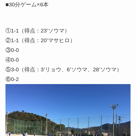
■30分ゲーム×6本
①1-1（得点：23’ソウマ）
②1-1（得点：20’マサヒロ）
③0-0
④0-0
⑤3-0（得点：3’リョウ、6’ソウマ、28’ソウマ）
⑥0-2