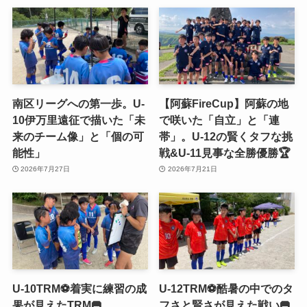
南区リーグへの第一歩。U-
【阿蘇FireCup】阿蘇の地
10伊万里遠征で描いた「未
で咲いた「自立」と「連
来のチーム像」と「個の可
帯」。U-12の賢くタフな挑
能性」
戦&U-11見事な全勝優勝🏆
2026年7月27日
2026年7月21日
U-10TRM⚽️着実に練習の成
U-12TRM⚽️酷暑の中でのタ
果が見えたTRM🥅
フさと賢さが見えた戦い🥅