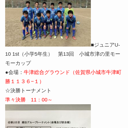
■ジュニアU-
10 1st（小学5年生） 第13回 小城市津の里モー
モーカップ
●会場：
牛津総合グラウンド（佐賀県小城市牛津町
勝１１３６−１）
☆決勝トーナメント
準々決勝 11：00～