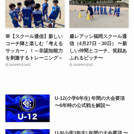
🌸【スクール通信】新しい
📰レアッシ福岡スクール通
コーチ陣と楽しむ「考える
信（4月27日・30日） 〜新
サッカー」！～非認知能力
しい仲間とコーチ、笑顔あ
を刺激するトレーニング～
ふれるピッチ〜
2026年5月18日
2026年5月5日
U-12(小学6年生) 年間の大会要項
〜6年時の公式戦を解説〜
U-9(小学3年生) 年間の大会要項 〜