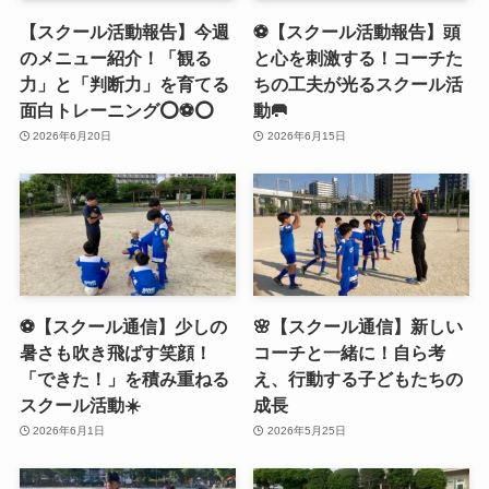
【スクール活動報告】今週
⚽️【スクール活動報告】頭
のメニュー紹介！「観る
と心を刺激する！コーチた
力」と「判断力」を育てる
ちの工夫が光るスクール活
面白トレーニング⭕️⚽️⭕️
動🥅
2026年6月20日
2026年6月15日
⚽️【スクール通信】少しの
🌸【スクール通信】新しい
暑さも吹き飛ばす笑顔！
コーチと一緒に！自ら考
「できた！」を積み重ねる
え、行動する子どもたちの
スクール活動☀️
成長
2026年6月1日
2026年5月25日