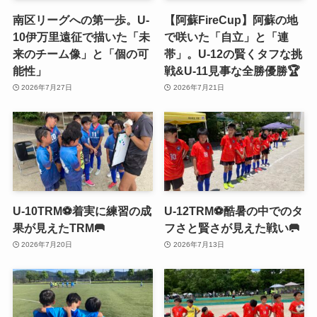
南区リーグへの第一歩。U-
【阿蘇FireCup】阿蘇の地
10伊万里遠征で描いた「未
で咲いた「自立」と「連
来のチーム像」と「個の可
帯」。U-12の賢くタフな挑
能性」
戦&U-11見事な全勝優勝🏆
2026年7月27日
2026年7月21日
U-10TRM⚽️着実に練習の成
U-12TRM⚽️酷暑の中でのタ
果が見えたTRM🥅
フさと賢さが見えた戦い🥅
2026年7月20日
2026年7月13日