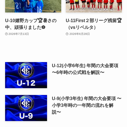
U-10嬉野カップ🏆暑さの
U-11First２部リーグ残留🏆
中、頑張りました⚽️
（vsリベルタ）
2026年7月13日
2026年6月28日
U-12(小学6年生) 年間の大会要項
〜6年時の公式戦を解説〜
U-9(小学3年生) 年間の大会要項 〜
小学3年時の一年間の流れを解
説〜