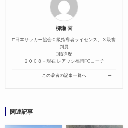
柳瀬 誉
□日本サッカー協会Ｃ級指導者ライセンス、３級審
判員
□指導歴
２００８－現在 レアッシ福岡FCコーチ
この著者の記事一覧へ
関連記事