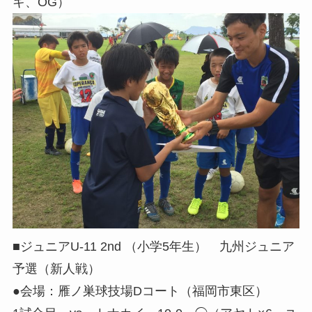
キ、OG）
■ジュニアU-11 2nd （小学5年生） 九州ジュニア
予選（新人戦）
●会場：雁ノ巣球技場Dコート（福岡市東区）