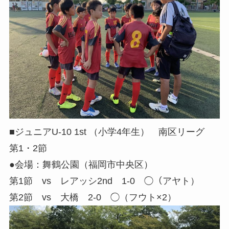
■ジュニアU-10 1st （小学4年生） 南区リーグ
第1・2節
●会場：舞鶴公園（福岡市中央区）
第1節 vs レアッシ2nd 1-0 ◯（アヤト）
第2節 vs 大橋 2-0 ◯（フウト×2）