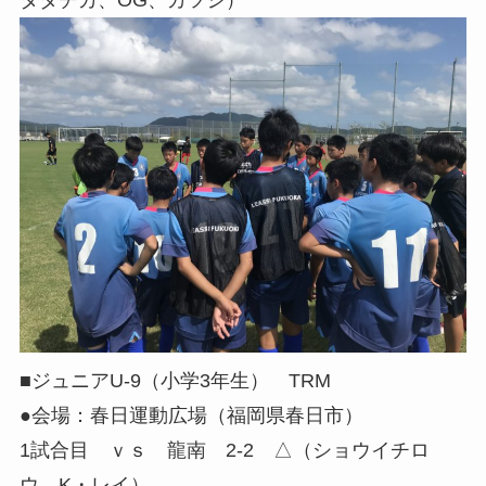
タダチカ、OG、カツシ）
■ジュニアU-9（小学3年生） TRM
●会場：春日運動広場（福岡県春日市）
1試合目 ｖｓ 龍南 2-2 △（ショウイチロ
ウ、K・レイ）