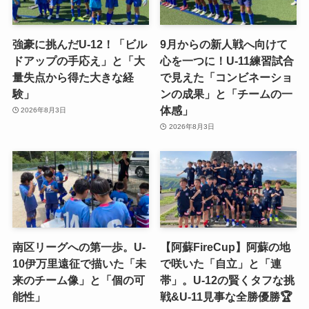
強豪に挑んだU-12！「ビル
9月からの新人戦へ向けて
ドアップの手応え」と「大
心を一つに！U-11練習試合
量失点から得た大きな経
で見えた「コンビネーショ
験」
ンの成果」と「チームの一
体感」
2026年8月3日
2026年8月3日
南区リーグへの第一歩。U-
【阿蘇FireCup】阿蘇の地
10伊万里遠征で描いた「未
で咲いた「自立」と「連
来のチーム像」と「個の可
帯」。U-12の賢くタフな挑
能性」
戦&U-11見事な全勝優勝🏆