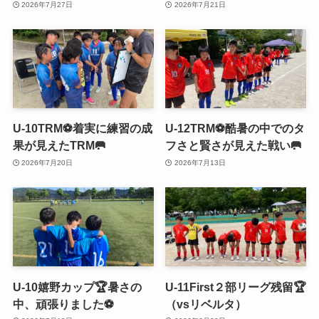
2026年7月27日
2026年7月21日
U-10TRM⚽️着実に練習の成
U-12TRM⚽️酷暑の中でのタ
果が見えたTRM🥅
フさと賢さが見えた戦い🥅
2026年7月20日
2026年7月13日
U-10嬉野カップ🏆暑さの
U-11First２部リーグ残留🏆
中、頑張りました⚽️
（vsリベルタ）