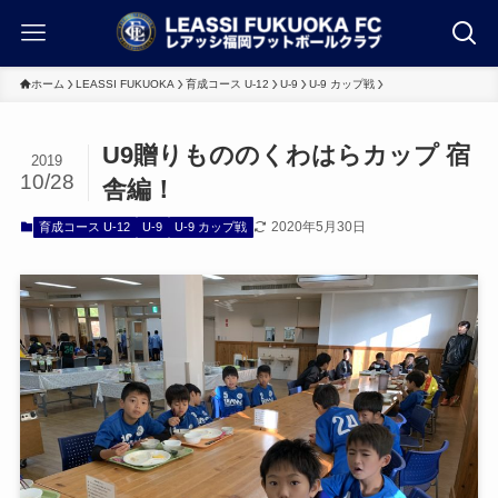
ホーム
LEASSI FUKUOKA
育成コース U-12
U-9
U-9 カップ戦
U9贈りもののくわはらカップ 宿
2019
10/28
舎編！
2020年5月30日
育成コース U-12
U-9
U-9 カップ戦