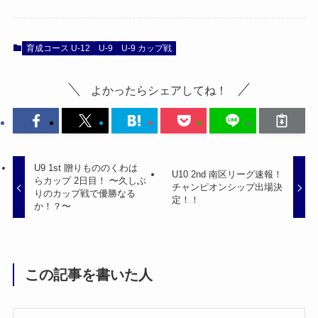
育成コース U-12
U-9
U-9 カップ戦
よかったらシェアしてね！
U9 1st 贈りもののくわは
U10 2nd 南区リーグ速報！
らカップ 2日目！ 〜久しぶ
チャンピオンシップ出場決
りのカップ戦で優勝なる
定！！
か！？〜
この記事を書いた人