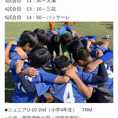
3試合目 11：30～天瀬
4試合目 13：10～三花
5試合目 14：50～バッサーレ
■ジュニアU-10 2nd（小学4年生） TRM