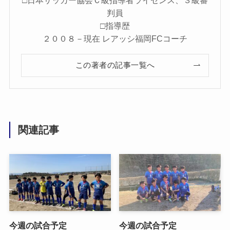
□日本サッカー協会Ｃ級指導者ライセンス、３級審
判員
□指導歴
２００８－現在 レアッシ福岡FCコーチ
この著者の記事一覧へ
関連記事
今週の試合予定
今週の試合予定