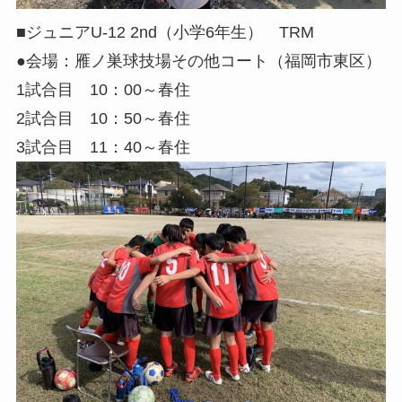
■ジュニアU-12 2nd（小学6年生） TRM
●会場：雁ノ巣球技場その他コート（福岡市東区）
1試合目 10：00～春住
2試合目 10：50～春住
3試合目 11：40～春住