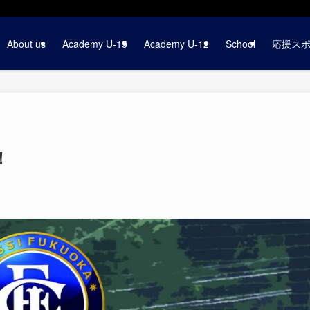
About us
Academy U-15
Academy U-12
School
応援ス
！