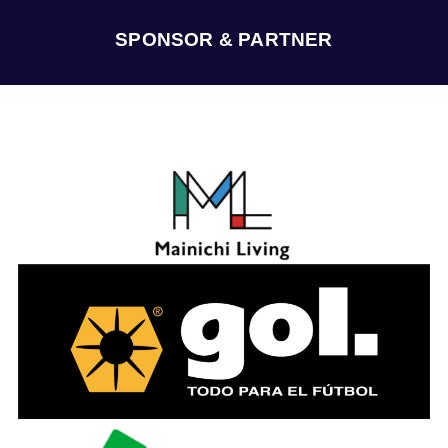
イ
ブ
SPONSOR & PARTNER