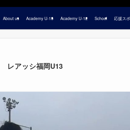
About us
Academy U-15
Academy U-12
School
応援ス
ズン レアッシ福岡U13