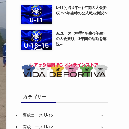
U-11(小学5年生) 年間の大会要
項 〜5年生時の公式戦を解説〜
Jr.ユース（中学1年生-3年生）
の大会要項～3年間の活動を解
説～
カテゴリー
育成コース U-15
育成コース U-12