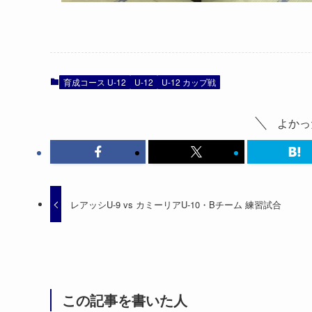
育成コース U-12
U-12
U-12 カップ戦
よかっ
レアッシU-9 vs カミーリアU-10・Bチーム 練習試合
この記事を書いた人