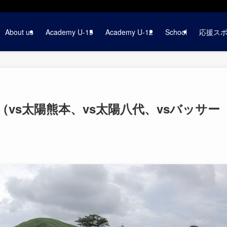
About us
Academy U-15
Academy U-12
School
応援ス
（vs太陽熊本、vs太陽八代、vsバッサー