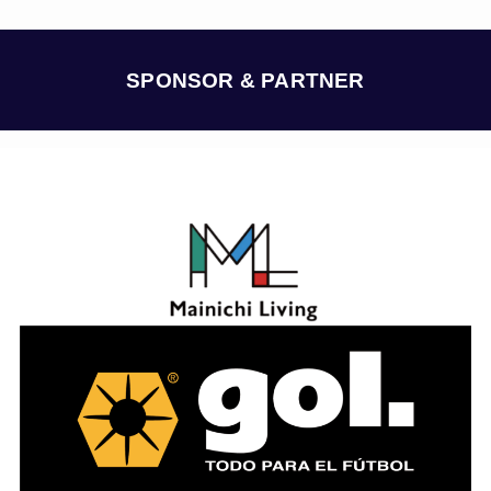
カ
イ
ブ
SPONSOR & PARTNER