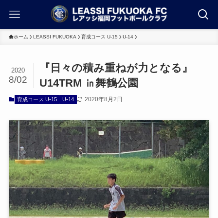
ホーム
LEASSI FUKUOKA
育成コース U-15
U-14
『日々の積み重ねが力となる』
2020
8/02
U14TRM ㏌舞鶴公園
2020年8月2日
育成コース U-15
U-14