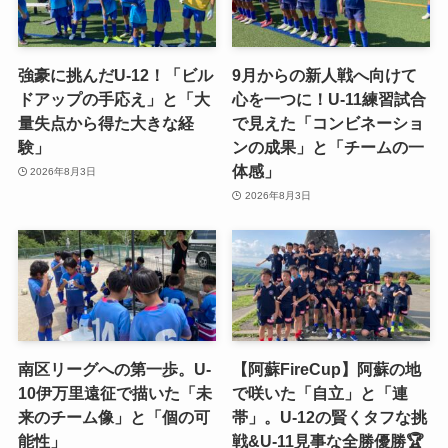
強豪に挑んだU-12！「ビル
9月からの新人戦へ向けて
ドアップの手応え」と「大
心を一つに！U-11練習試合
量失点から得た大きな経
で見えた「コンビネーショ
験」
ンの成果」と「チームの一
体感」
2026年8月3日
2026年8月3日
南区リーグへの第一歩。U-
【阿蘇FireCup】阿蘇の地
10伊万里遠征で描いた「未
で咲いた「自立」と「連
来のチーム像」と「個の可
帯」。U-12の賢くタフな挑
能性」
戦&U-11見事な全勝優勝🏆