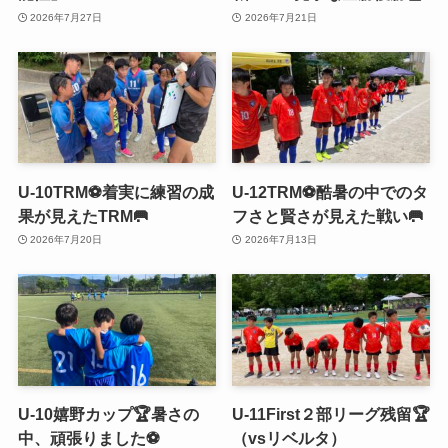
2026年7月27日
2026年7月21日
U-10TRM⚽️着実に練習の成
U-12TRM⚽️酷暑の中でのタ
果が見えたTRM🥅
フさと賢さが見えた戦い🥅
2026年7月20日
2026年7月13日
U-10嬉野カップ🏆暑さの
U-11First２部リーグ残留🏆
中、頑張りました⚽️
（vsリベルタ）