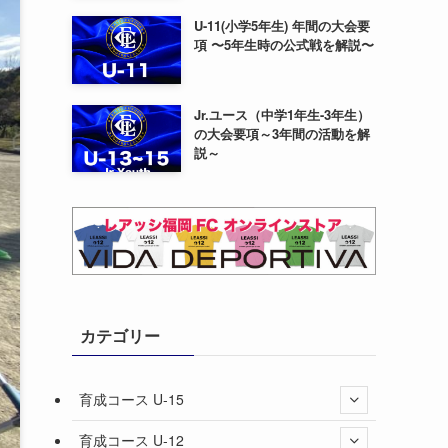
U-11(小学5年生) 年間の大会要
項 〜5年生時の公式戦を解説〜
Jr.ユース（中学1年生-3年生）
の大会要項～3年間の活動を解
説～
カテゴリー
育成コース U-15
育成コース U-12