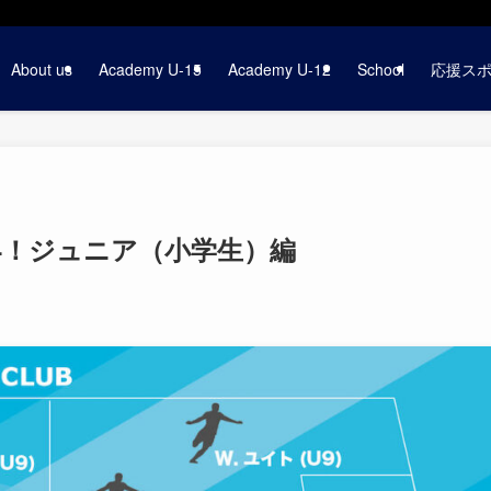
About us
Academy U-15
Academy U-12
School
応援ス
24！ジュニア（小学生）編