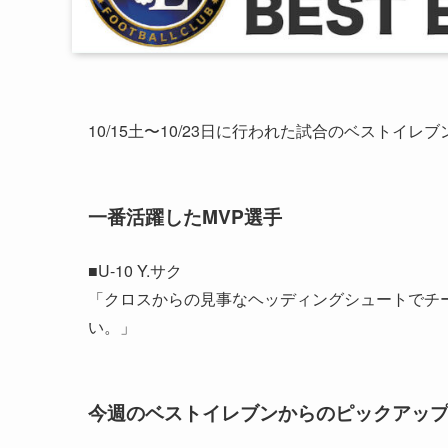
10/15土〜10/23日に行われた試合のベストイレ
一番活躍したMVP選手
■U-10 Y.サク
「クロスからの見事なヘッディングシュートでチ
い。」
今週のベストイレブンからのピックアッ