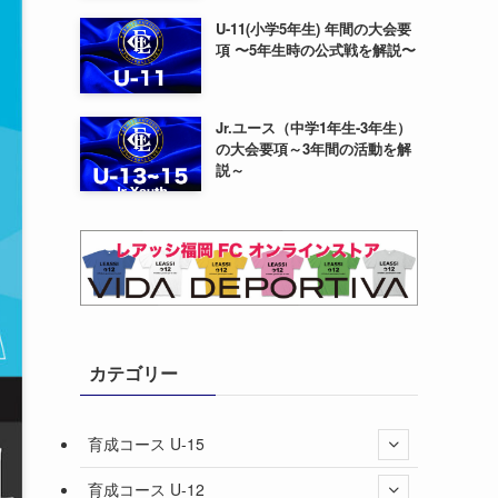
U-11(小学5年生) 年間の大会要
項 〜5年生時の公式戦を解説〜
Jr.ユース（中学1年生-3年生）
の大会要項～3年間の活動を解
説～
カテゴリー
育成コース U-15
育成コース U-12