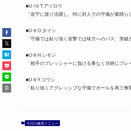
■U-10 T.アツロウ
「攻守に渡り活躍し、特に対人での守備が素晴ら
■U-9 O.タイシ
「守備では粘り強く攻撃では味方へのパス、突破
■U-9 H.シモン
「相手のプレッシャーに負ける事なく冷静にプレ
■U-9 Y.コウシ
「粘り強くアグレッシブな守備でボールを再三奪
今日の練習メニュー