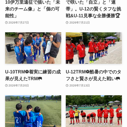
10伊万里遠征で描いた「未
で咲いた「自立」と「連
来のチーム像」と「個の可
帯」。U-12の賢くタフな挑
能性」
戦&U-11見事な全勝優勝🏆
2026年7月27日
2026年7月21日
U-10TRM⚽️着実に練習の成
U-12TRM⚽️酷暑の中でのタ
果が見えたTRM🥅
フさと賢さが見えた戦い🥅
2026年7月20日
2026年7月13日