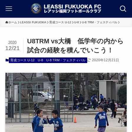
ホーム
LEASSI FUKUOKA
育成コース U-12
U-8
U-8 TRM・フェスティバル
U8TRM vs大橋 低学年の内から
2020
12/21
試合の経験を積んでいこう！
2020年12月21日
育成コース U-12
U-8
U-8 TRM・フェスティバル