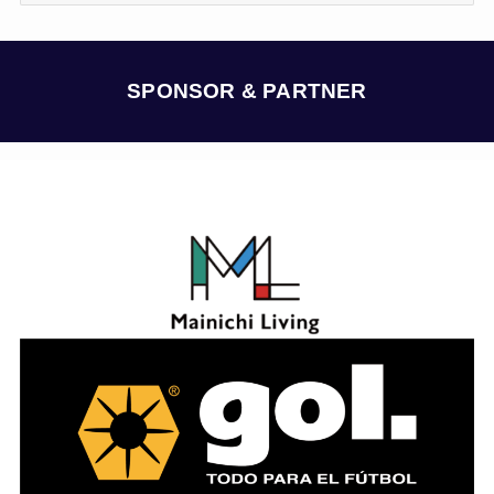
カ
イ
ブ
SPONSOR & PARTNER