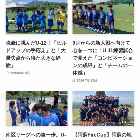
強豪に挑んだU-12！「ビル
9月からの新人戦へ向けて
ドアップの手応え」と「大
心を一つに！U-11練習試合
量失点から得た大きな経
で見えた「コンビネーショ
験」
ンの成果」と「チームの一
体感」
2026年8月3日
2026年8月3日
南区リーグへの第一歩。U-
【阿蘇FireCup】阿蘇の地